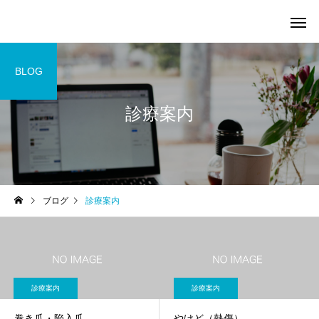
BLOG
診療案内
保険治療
美容施術・美容注射
ブログ
診療案内
ピアス
AGA(男性型脱毛症)
診療案内
診療案内
巻き爪・陥入爪
やけど（熱傷）