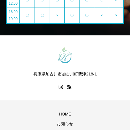
~
〇
〇
〇
〇
〇
〇
×
12:00
16:00
~
〇
〇
×
〇
〇
×
×
19:00
兵庫県加古川市加古川町粟津218-1
HOME
お知らせ