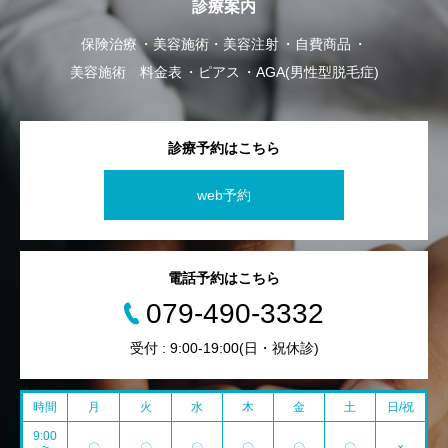
診療案内
保険治療
美容施術・美容注射
自費商品
美容施術 料金表
ピアス
AGA(男性型脱毛症)
診療予約はこちら
web予約
電話予約はこちら
079-490-3332
受付 : 9:00-19:00(日・祝休診)
時間
月
火
水
木
金
土
日/祝
9:00