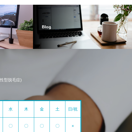
Blog
男性型脱毛症)
水
木
金
土
日/祝
〇
〇
〇
〇
×