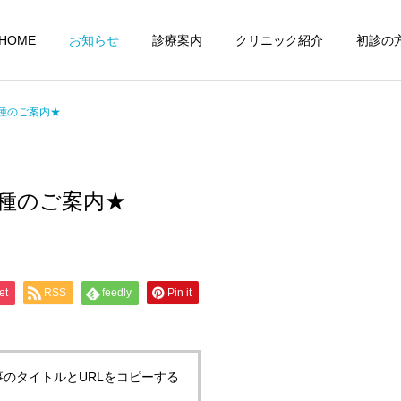
HOME
お知らせ
診療案内
クリニック紹介
初診の
種のご案内★
種のご案内★
容施術・美容注射
自費商品
et
RSS
feedly
Pin it
GA(男性型脱毛症)
事のタイトルとURLをコピーする