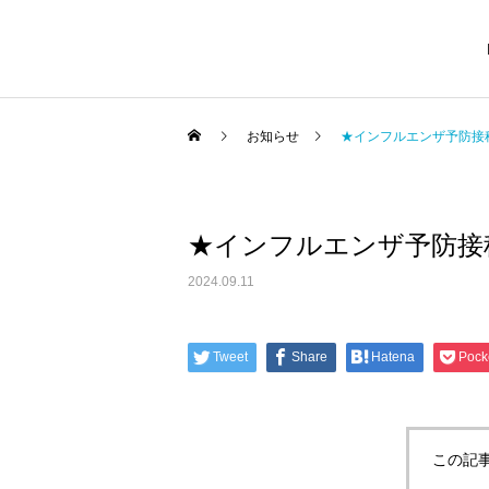
お知らせ
★インフルエンザ予防接
★インフルエンザ予防接
保険治療
美
2024.09.11
Tweet
Share
Hatena
Pock
ピアス
A
この記