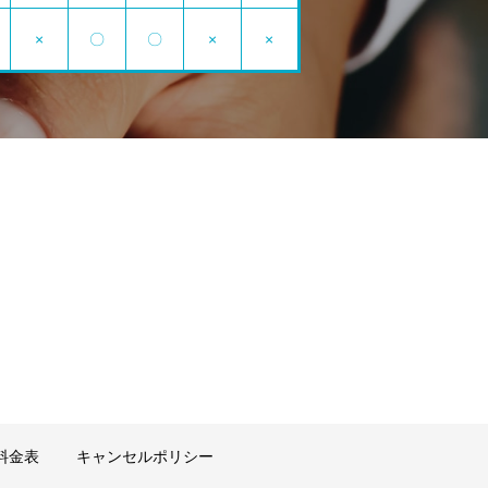
×
〇
〇
×
×
料金表
キャンセルポリシー