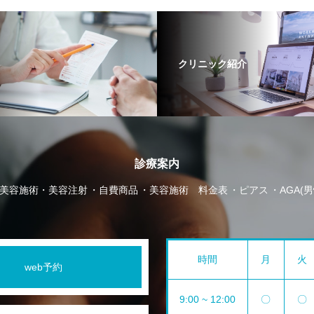
クリニック紹介
診療案内
美容施術・美容注射
自費商品
美容施術 料金表
ピアス
AGA(
時間
月
火
web予約
9:00 ~ 12:00
〇
〇