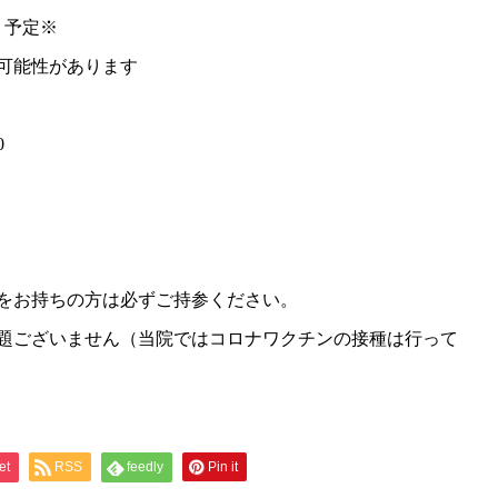
土）予定※
可能性があります
0
をお持ちの方は必ずご持参ください。
題ございません（当院ではコロナワクチンの接種は行って
et
RSS
feedly
Pin it