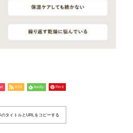
et
RSS
feedly
Pin it
事のタイトルとURLをコピーする