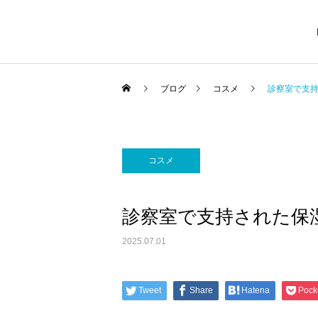
ブログ
コスメ
診察室で支
コスメ
保険治療
美
診察室で支持された保
2025.07.01
ピアス
A
Tweet
Share
Hatena
Pock