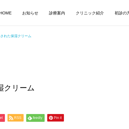
HOME
お知らせ
診療案内
クリニック紹介
初診の
持された保湿クリーム
容施術・美容注射
自費商品
湿クリーム
GA(男性型脱毛症)
et
RSS
feedly
Pin it