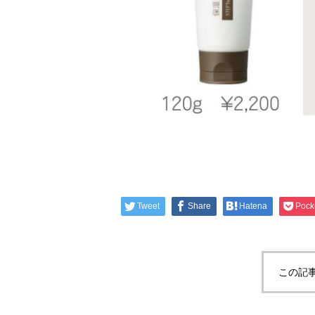
Tweet
Share
Hatena
Pock
この記